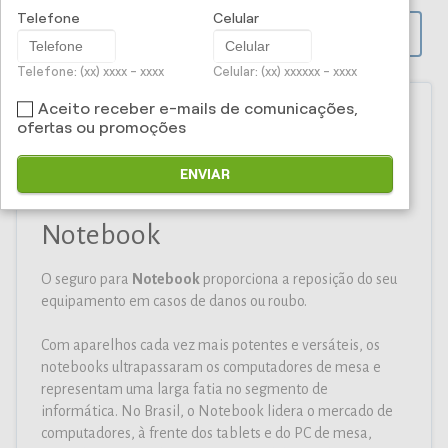
Telefone
Celular
PROPOSTA ONLINE
Telefone: (xx) xxxx - xxxx
Celular: (xx) xxxxxx - xxxx
Aceito receber e-mails de comunicações,
ofertas ou promoções
Iti Corretora e Administradora
ENVIAR
de Seguros Ltda - Seguro para
Notebook
O seguro para
Notebook
proporciona a reposição do seu
equipamento em casos de danos ou roubo.
Com aparelhos cada vez mais potentes e versáteis, os
notebooks ultrapassaram os computadores de mesa e
representam uma larga fatia no segmento de
informática. No Brasil, o Notebook lidera o mercado de
computadores, à frente dos tablets e do PC de mesa,