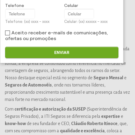
SOBRE NÓS
Telefone
Celular
Telefone: (xx) xxxx - xxxx
Celular: (xx) xxxxxx - xxxx
Aceito receber e-mails de comunicações,
ofertas ou promoções
QUEM SOMOS
Fundada em 1993, a
ITI Seguros
está estrategicamente localizada
ENVIAR
na vibrante cidade de Curitiba, no Paraná. Com uma trajetória
sólida, a empresa se consolidou como referência no mercado de
corretagem de seguros, abrangendo todos os ramos do setor.
Nosso destaque especial está no segmento de
Seguro Mensal
e
Seguros de Automovéis
, onde nos tornamos líderes,
proporcionando crescimento sustentável e uma presença cada vez
mais forte no mercado nacional.
Com
certificação e autorização da SUSEP
(Superintendência de
Seguros Privados), a ITI Seguros se diferencia pela
expertise
e
know-how
de seu fundador e CEO,
Cláudio Roberto Itinoce
, que,
com seu compromisso com a
qualidade e excelência
, coloca a