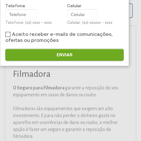
Telefone
Celular
PROPOSTA ONLINE
Telefone: (xx) xxxx - xxxx
Celular: (xx) xxxxxx - xxxx
Aceito receber e-mails de comunicações,
ofertas ou promoções
Iti Corretora e Administradora
ENVIAR
de Seguros Ltda - Seguro para
Filmadora
O Seguro para Filmadora
garante a reposição do seu
equipamento em casos de danos ou roubo.
Filmadoras são equipamentos que exigem um alto
investimento. E para não perder o dinheiro gasto no
aparelho em ocorrências de dano ou roubo, a melhor
opção é fazer um seguro e garantir a reposição da
filmadora.