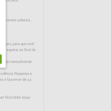
onais e para
m eventos culturais,
futuro, para que você
que esperar ao final do
deposita mensalmente
evidência Pequenas e
s e favorecer de 3 a
r fácil obter essas