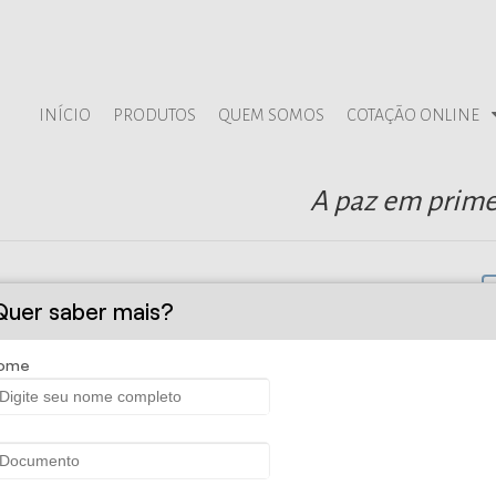
INÍCIO
PRODUTOS
QUEM SOMOS
COTAÇÃO ONLINE
A paz em prime
Quer saber mais?
ome
 e Administradora de Seguros Ltda - Se
em vivenciar os bons momentos no presente, sabendo que o futuro tamb