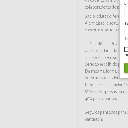
As coberturas incluem in
E
colaboradores de pequ
São produtos diferentes
Além disso, o segurado 
T
concorre a sorteio mensa
Te
- Previdência Privada I
Um bom plano de Previd
p
mantenha seu padrão de
período escolhido para 
Da mesma forma e sem q
determinado valor que p
Para que seus funcioná
Médias Empresas, que po
400 participantes.
Seguros pensados para a
vantagens.