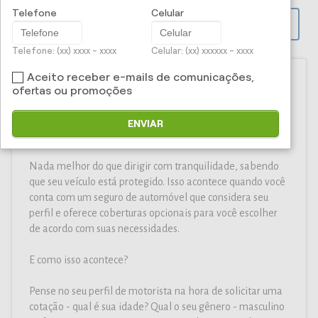
Telefone
Celular
PROPOSTA ONLINE
Telefone: (xx) xxxx - xxxx
Celular: (xx) xxxxxx - xxxx
Aceito receber e-mails de comunicações,
ofertas ou promoções
Iti Corretora e Administradora
ENVIAR
de Seguros Ltda - Seguro Auto
Nada melhor do que dirigir com tranquilidade, sabendo
que seu veículo está protegido. Isso acontece quando você
conta com um seguro de automóvel que considera seu
perfil e oferece coberturas opcionais para você escolher
de acordo com suas necessidades.
E como isso acontece?
Pense no seu perfil de motorista na hora de solicitar uma
cotação - qual é sua idade? Qual o seu gênero - masculino