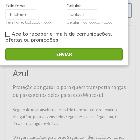
Telefone
Celular
PROPOSTA ONLINE
Telefone: (xx) xxxx - xxxx
Celular: (xx) xxxxxx - xxxx
Aceito receber e-mails de comunicações,
ofertas ou promoções
Iti Corretora e Administradora
ENVIAR
de Seguros Ltda - Seguro Carta
Azul
Proteção obrigatória para quem transporta cargas
ou passageiros pelos países do Mercosul.
Seguro de responsabilidade civil do transportador rodoviário,
obrigatório para viagens pelos seguintes países: Argentina, Chile,
Paraguai, Uruguai e Bolívia.
O Seguro Carta Azul garante ao Segurado indenização por danos