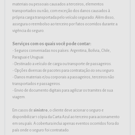
materiais ou pessoais causados a terceiros, elementos
transportados ou não, com exceção dos danos causados à
própria carga transportada pelo veículo segurado. Além disso,
assegura o reembolso ao terceiro por fatos ocorridos durante a
vigência do seguro.
Serviços com os quais você pode contar:
- Seguros conveniadas nos países: Argentina, Bolívia, Chile,
Paraguai e Uruguai.
- Destinado a veículo de carga ou transporte de passageiros.
- Opções diversas de pacotes para contratação
o seu seguro.
d
- Danos materiais e/ou corporais a passageiros, terceiros não
transportados e passageiros.
- Envio de documento digitais para agilizar os tramites de sua
viagem.
Em casos de
sinistro
, o cliente deve acionar o seguro e
disponibilizar 1 cópia da Carta Azul ao terceiro para acionamento
em seu país. A cobertura inclui apenas eventos ocorridos fora do
país onde o seguro foi contratado.