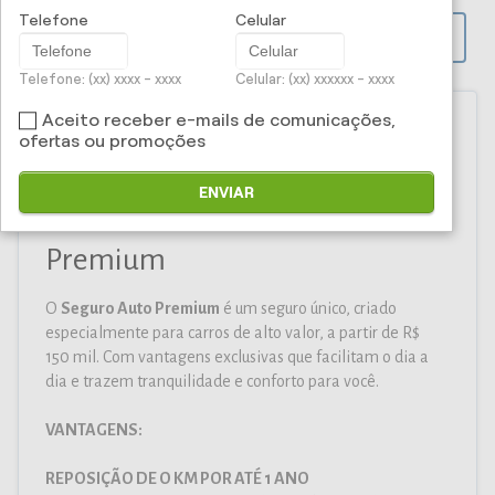
Telefone
Celular
PROPOSTA ONLINE
Telefone: (xx) xxxx - xxxx
Celular: (xx) xxxxxx - xxxx
Aceito receber e-mails de comunicações,
ofertas ou promoções
Iti Corretora e Administradora
ENVIAR
de Seguros Ltda - Seguro Auto
Premium
O
Seguro Auto Premium
é um seguro único, criado
especialmente para carros de alto valor, a partir de R$
150 mil. Com vantagens exclusivas que facilitam o dia a
dia e trazem tranquilidade e conforto para você.
VANTAGENS:
REPOSIÇÃO DE O KM POR ATÉ 1 ANO