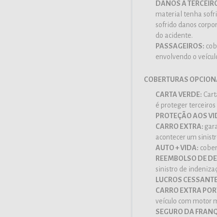
DANOS A TERCEIR
material tenha sofr
sofrido danos corpo
do acidente.
PASSAGEIROS:
cobr
envolvendo o veícul
COBERTURAS OPCIONA
CARTA VERDE:
Cart
é proteger terceiros
PROTEÇÃO AOS VI
CARRO EXTRA:
gara
acontecer um sinist
AUTO + VIDA:
cober
REEMBOLSO DE DE
sinistro de indeniz
LUCROS CESSANTE
CARRO EXTRA POR
veículo com motor m
SEGURO DA FRANQ