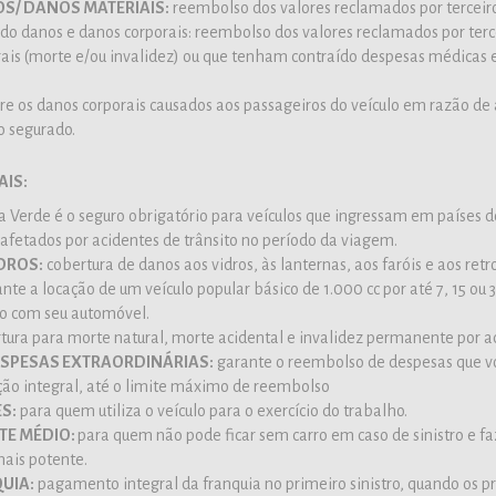
OS/ DANOS MATERIAIS:
reembolso dos valores reclamados por terceiro
ido danos e danos corporais: reembolso dos valores reclamados por ter
rais (morte e/ou invalidez) ou que tenham contraído despesas médicas 
e os danos corporais causados aos passageiros do veículo em razão de 
o segurado.
IS:
a Verde é o seguro obrigatório para veículos que ingressam em países d
 afetados por acidentes de trânsito no período da viagem.
DROS:
cobertura de danos aos vidros, às lanternas, aos faróis e aos retro
nte a locação de um veículo popular básico de 1.000 cc por até 7, 15 ou
ro com seu automóvel.
tura para morte natural, morte acidental e invalidez permanente por a
SPESAS EXTRAORDINÁRIAS:
garante o reembolso de despesas que vo
ação integral, até o limite máximo de reembolso
S:
para quem utiliza o veículo para o exercício do trabalho.
TE MÉDIO:
para quem não pode ficar sem carro em caso de sinistro e f
ais potente.
UIA:
pagamento integral da franquia no primeiro sinistro, quando os p