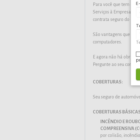
E
Para você que tem o tr
Serviços à Empresa *Re
contrata seguro do car
T
São vantagens que vão d
computadores.
Te
E agora não há obrigator
p
Pergunte ao seu corretor
COBERTURAS:
Seu seguro de automóvel
COBERTURAS BÁSICAS
INCÊNDIO E ROUB
COMPREENSIVA (C
por colisão, incêndio