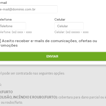
-mail
abalho como uma extensão de sua casa, chegou o Completo + |Assistênci
ferenciada (046) : uma linha de serviços emergenciais desenvolvida e
ro em nome da empresa para ajudá-lo em momentos que você mais prec
elefone
Celular
e reparos em portas de aço onduladas a visita técnica de Help Desk pa
lefone: (xx) xxxx - xxxx
Celular: (xx) xxxxxx - xxxx
Aceito receber e-mails de comunicações, ofertas ou
iedade de informar o condutor e o perfil foi simplificado.
romoções
.
ENVIAR
 pode ser contratado nas seguintes opções:
:
O/FURTO
OLISÃO, INCÊNDIO E ROUBO/FURTO):
cobertura para dano parcial ou 
 ou roubo/furto.