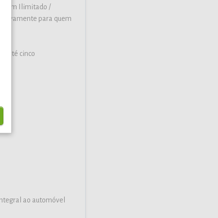
a Km Ilimitado /
xclusivamente para quem
isa.
ra até cinco
integral ao automóvel