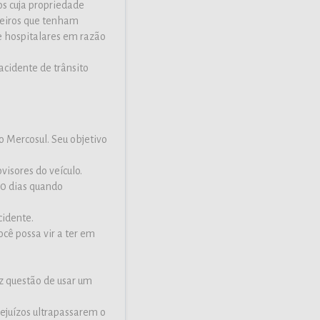
s cuja propriedade
ceiros que tenham
e hospitalares em razão
acidente de trânsito
o Mercosul. Seu objetivo
visores do veículo.
 30 dias quando
cidente.
cê possa vir a ter em
az questão de usar um
rejuízos ultrapassarem o