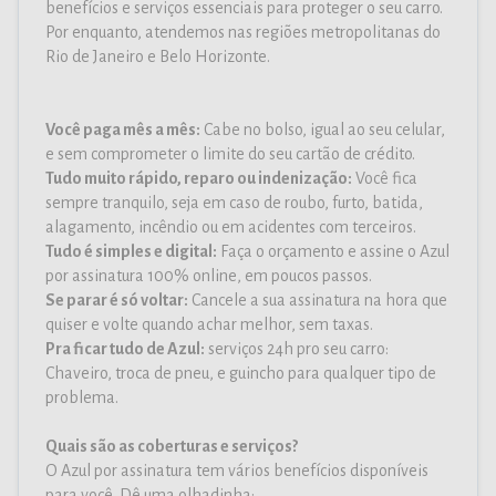
benefícios e serviços essenciais para proteger o seu carro.
Por enquanto, atendemos nas regiões metropolitanas do
Rio de Janeiro e Belo Horizonte.
Você paga mês a mês:
Cabe no bolso, igual ao seu celular,
e sem comprometer o limite do seu cartão de crédito.
Tudo muito rápido, reparo ou indenização:
Você fica
sempre tranquilo, seja em caso de roubo, furto, batida,
alagamento, incêndio ou em acidentes com terceiros.
Tudo é simples e digital:
Faça o orçamento e assine o Azul
por assinatura 100% online, em poucos passos.
Se parar é só voltar:
Cancele a sua assinatura na hora que
quiser e volte quando achar melhor, sem taxas.
Pra ficar tudo de Azul:
serviços 24h pro seu carro:
Chaveiro, troca de pneu, e guincho para qualquer tipo de
problema.
Quais são as coberturas e serviços?
O Azul por assinatura tem vários benefícios disponíveis
para você. Dê uma olhadinha: