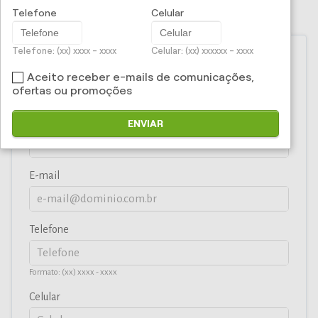
Solicite uma proposta
Telefone
Celular
Telefone: (xx) xxxx - xxxx
Celular: (xx) xxxxxx - xxxx
Nome
Aceito receber e-mails de comunicações,
ofertas ou promoções
CPF/CNPJ
ENVIAR
E-mail
Telefone
Formato: (xx) xxxx - xxxx
Celular