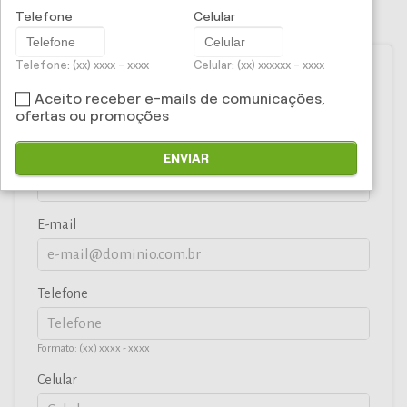
Solicite uma proposta
Telefone
Celular
Telefone: (xx) xxxx - xxxx
Celular: (xx) xxxxxx - xxxx
Nome
Aceito receber e-mails de comunicações,
ofertas ou promoções
CPF/CNPJ
ENVIAR
E-mail
Telefone
Formato: (xx) xxxx - xxxx
Celular