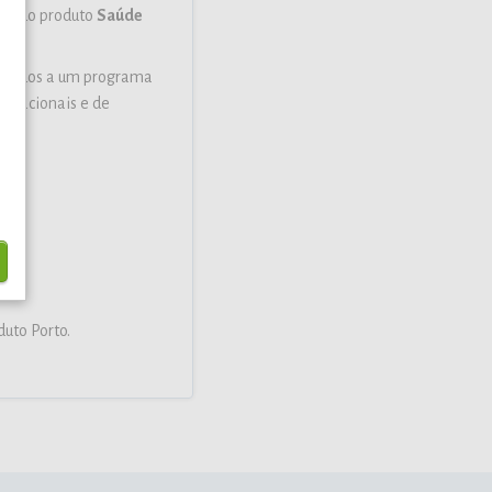
eio do produto
Saúde
 aliados a um programa
cupacionais e de
uto Porto.