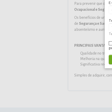
E
Para prevenir que os ri
Ocupacional e Seguran
Os benefícios de uma a
T
de
Segurança e Saúde
absenteísmo e aumento 
Te
PRINCIPAIS VANTAGE
p
Qualidade no trabal
Melhoria na qualida
Significativa reduç
Simples de adquirir, c