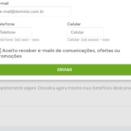
-mail
scos ocupacionais prejudiquem a saúde de sua empresa, trazemos por m
ça no Trabalho,
uma proposta de gestão integrada.
ção eficiente para melhoria do ambiente e das condições de trabalho,
elefone
Celular
 Ocupaciona
l, permitem redução no número de acidentes, de doenças o
da produtividade e dos resultados positivos da empresa.
lefone: (xx) xxxx - xxxx
Celular: (xx) xxxxxx - xxxx
Aceito receber e-mails de comunicações, ofertas ou
NS:
romoções
ho.
de de vida dos funcionários.
ENVIAR
ão do absenteísmo e do presenteísmo.
ompletamente seguro. Descubra agora mesmo mais benefícios deste prod