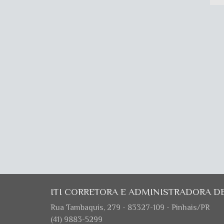
ITI CORRETORA E ADMINISTRADORA D
Rua Tambaquis, 279 - 83327-109 - Pinhais/PR
(41) 9883-5299